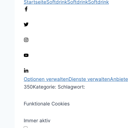
Startseite
Softdrink
Softdrink
Softdrink
Optionen verwalten
Dienste verwalten
Anbiete
350
Kategorie:
Schlagwort:
Funktionale Cookies
Immer aktiv