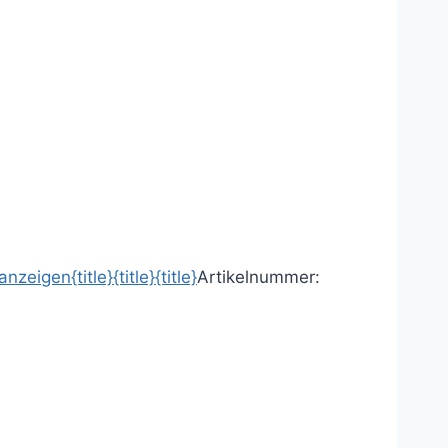
 anzeigen
{title}
{title}
{title}
Artikelnummer: