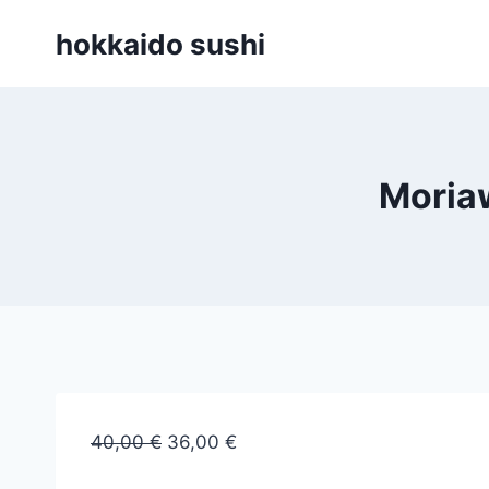
Zum
hokkaido sushi
Inhalt
springen
Moria
40,00
€
36,00
€