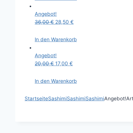
Angebot!
36,00
€
28,50
€
In den Warenkorb
Angebot!
20,00
€
17,00
€
In den Warenkorb
Startseite
Sashimi
Sashimi
Sashimi
Angebot!
Ar